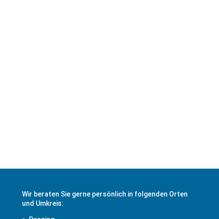
Adresse
Münchener Strasse 36c
86899 Landsberg am Lech
Routenplaner starten!
Wir beraten Sie gerne persönlich in folgenden Orten
und Umkreis: