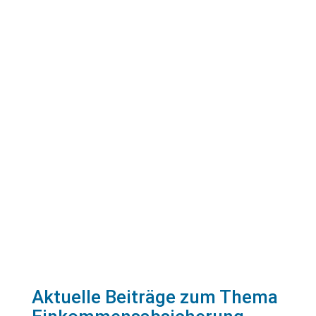
08191-6409006
Adresse
Münchener Strasse 36c
86899 Landsberg am Lech
Routenplaner starten!
Aktuelle Beiträge zum Thema