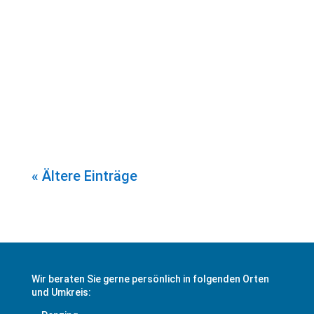
Zum 1.Januar 2024 tritt das Gesetz zur
Änderung des Gebäudeenergiegesetz
(GEG) – das sogenannte Heizungsgesetz –
in Kraft. Mehr Infos dazu hier im Beitrag.
« Ältere Einträge
Wir beraten Sie gerne persönlich in folgenden Orten
und Umkreis: