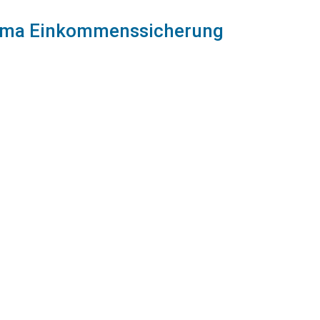
hema Einkommenssicherung
Ihre Anschlussfinanzierung sichern können, erfahren Sie in di