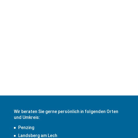
Adresse
Münchener Strasse 36c
86899 Landsberg am Lech
Routenplaner starten!
Wir beraten Sie gerne persönlich in folgenden Orten
und Umkreis:
Penzing
Landsberg am Lech