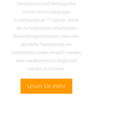
Osteophatie und Homöopathie
wirken bereits bei jungen
Erwachsenen ab 17 Jahren. Durch
die fortwährenden alternativen
Behandlungsmethoden, kann eine
deutliche Reduzierung von
körperlichen Leiden erreicht werden,
ohne medikamentös eingestellt
werden zu müssen.
Lesen Sie mehr