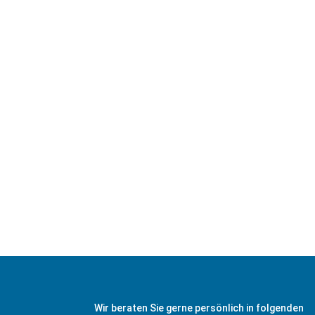
Kontaktaufnahme per E-M
Absenden zugestimmt. Di
Alle weiteren Informati
entnehmen Sie bitte uns
Wir beraten Sie gerne persönlich in folgenden