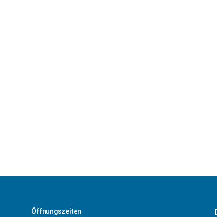
ail, Post oder Telefon wird mit dem
e Datenübertragung erfolgt verschlüsselt.
onen zum Umgang mit persönlichen Daten
erer Datenschutz
=
Absenden
7 + 2
Öffnungszeiten