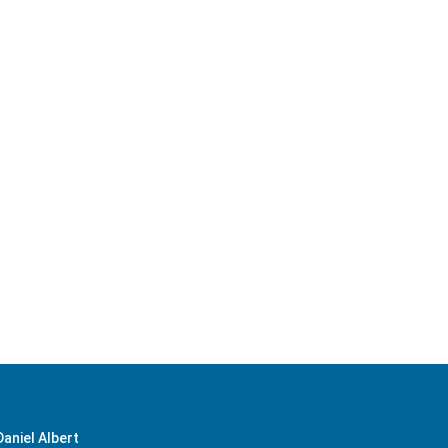
Routenplaner starten!
Daniel Albert