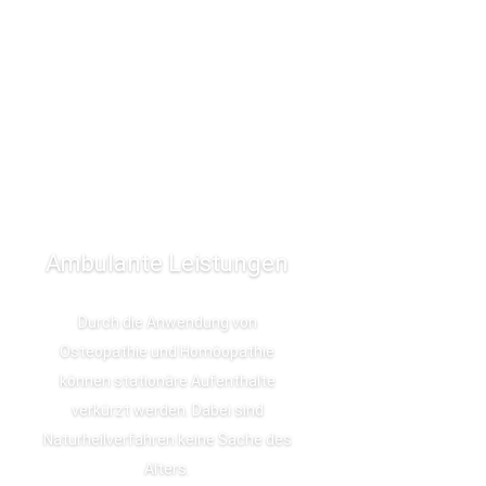
Ambulante Leistungen
Durch die Anwendung von
Osteopathie und Homöopathie
können stationäre Aufenthalte
verkürzt werden. Dabei sind
Naturheilverfahren keine Sache des
Alters.